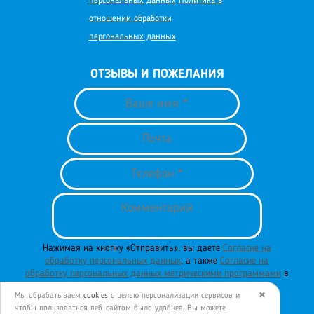
персональных данных
Политика в
отношении обработки
персональных данных
ОТЗЫВЫ И ПОЖЕЛАНИЯ
Нажимая на кнопку «Отправить», вы даете
Согласие на
обработку персональных данных
, а также
Согласие на
обработку персональных данных метрическими программами
в
порядке и на условиях
Политики обработки персональных
Мы обрабатываем
cookies
с целью персонализации сервисов и
✖
данных
.
чтобы пользоваться веб-сайтом было удобнее. Вы можете