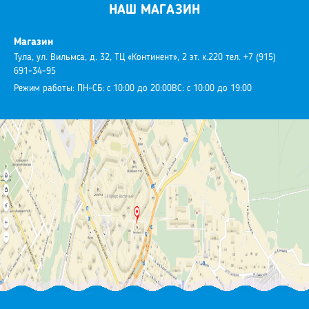
НАШ МАГАЗИН
Магазин
Тула, ул. Вильмса, д. 32, ТЦ «Континент», 2 эт. к.220
тел. +7 (915)
691-34-95
Режим работы:
ПН-СБ: с 10:00 до 20:00
ВС: с 10:00 до 19:00