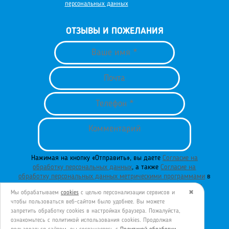
персональных данных
ОТЗЫВЫ И ПОЖЕЛАНИЯ
Нажимая на кнопку «Отправить», вы даете
Согласие на
обработку персональных данных
, а также
Согласие на
обработку персональных данных метрическими программами
в
порядке и на условиях
Политики обработки персональных
Мы обрабатываем
cookies
с целью персонализации сервисов и
✖
данных
.
чтобы пользоваться веб-сайтом было удобнее. Вы можете
запретить обработку сookies в настройках браузера. Пожалуйста,
ознакомьтесь с политикой использования cookies. Продолжая