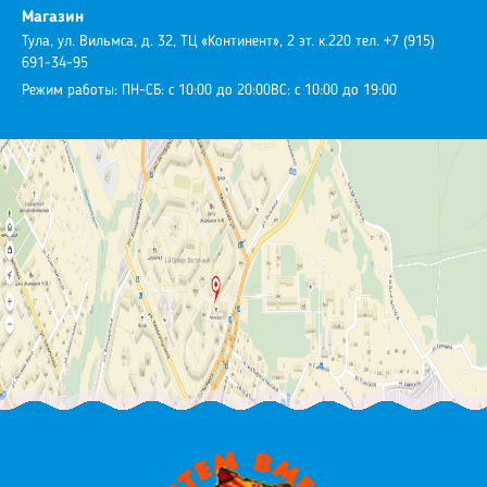
Магазин
Тула, ул. Вильмса, д. 32, ТЦ «Континент», 2 эт. к.220
тел. +7 (915)
691-34-95
Режим работы:
ПН-СБ: с 10:00 до 20:00
ВС: с 10:00 до 19:00