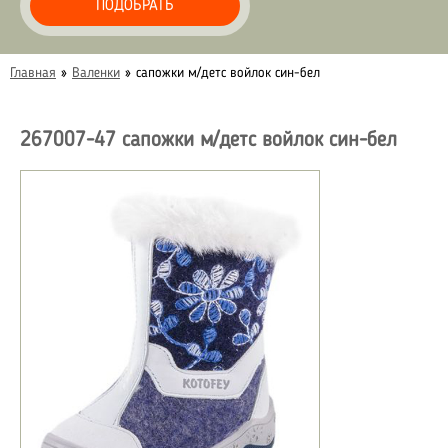
ПОДОБРАТЬ
Главная
»
Валенки
»
сапожки м/детс войлок син-бел
267007-47 сапожки м/детс войлок син-бел