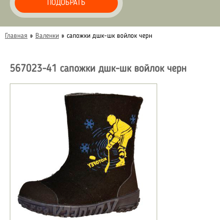
ПОДОБРАТЬ
Главная
»
Валенки
»
сапожки дшк-шк войлок черн
567023-41 сапожки дшк-шк войлок черн