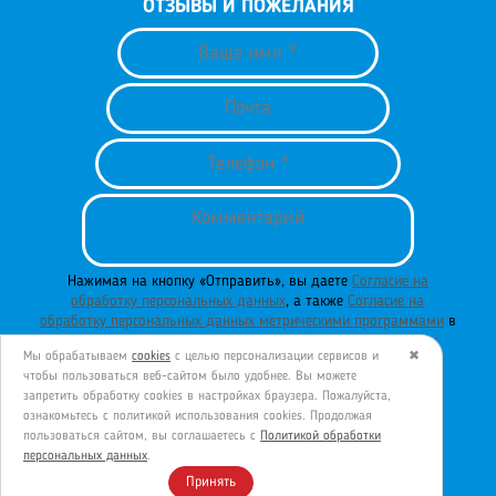
ОТЗЫВЫ И ПОЖЕЛАНИЯ
Нажимая на кнопку «Отправить», вы даете
Согласие на
обработку персональных данных
, а также
Согласие на
обработку персональных данных метрическими программами
в
порядке и на условиях
Политики обработки персональных
Мы обрабатываем
cookies
с целью персонализации сервисов и
✖
данных
.
чтобы пользоваться веб-сайтом было удобнее. Вы можете
запретить обработку сookies в настройках браузера. Пожалуйста,
ознакомьтесь с политикой использования cookies. Продолжая
пользоваться сайтом, вы соглашаетесь с
Политикой обработки
ОТПРАВИТЬ
персональных данных
.
Принять