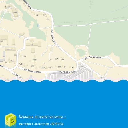
Создание интернет-витрины —
интернет-агентство «BREVIS»