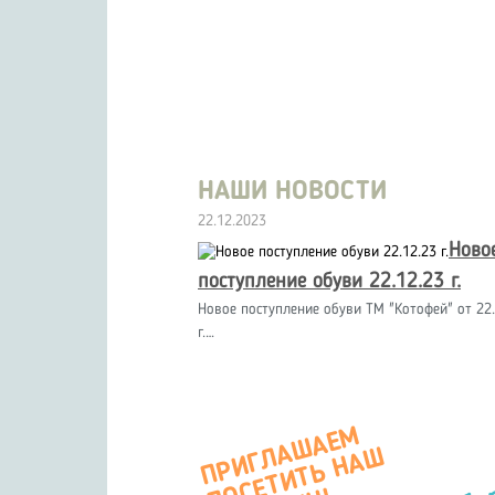
НАШИ НОВОСТИ
22.12.2023
Ново
поступление обуви 22.12.23 г.
Новое поступление обуви ТМ "Котофей" от 22.
г.…
П
Р
И
Г
А
Ш
А
Е
М
О
С
Е
Т
И
Т
Ь
Н
А
М
А
Г
А
З
И
Л
Ш