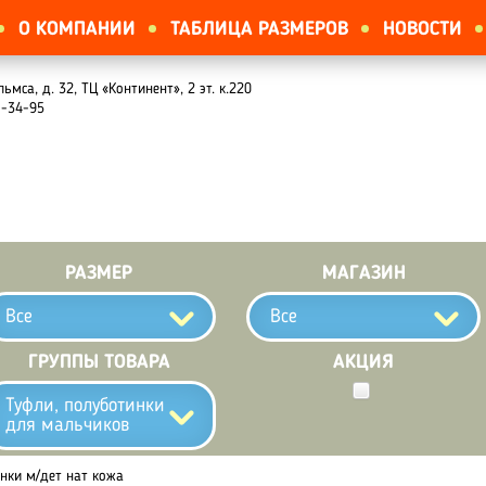
О КОМПАНИИ
ТАБЛИЦА РАЗМЕРОВ
НОВОСТИ
льмса, д. 32, ТЦ «Континент», 2 эт. к.220
1-34-95
РАЗМЕР
МАГАЗИН
Все
Все
ГРУППЫ ТОВАРА
АКЦИЯ
Туфли, полуботинки
для мальчиков
нки м/дет нат кожа