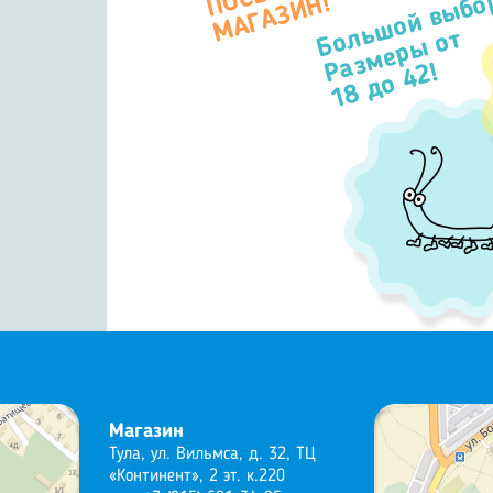
Большой выбо
П
Н!
Размеры от
18 до 42!
Магазин
Тула, ул. Вильмса, д. 32, ТЦ
«Континент», 2 эт. к.220