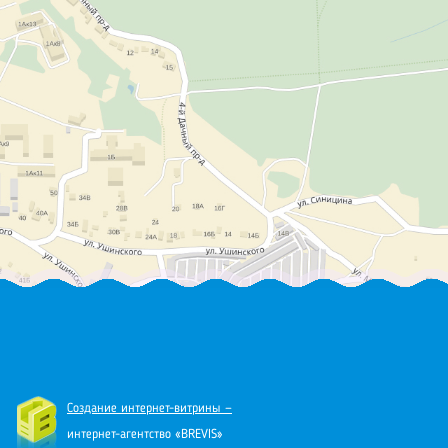
Создание интернет-витрины —
интернет-агентство «BREVIS»