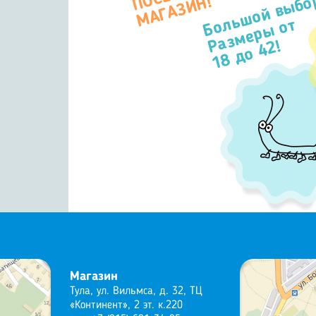
Большой выбо
П
Н!
Размеры от
18 до 42!
Магазин
Тула, ул. Вильмса, д. 32, ТЦ
«Континент», 2 эт. к.220