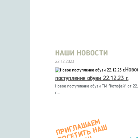
НАШИ НОВОСТИ
22.12.2023
Ново
поступление обуви 22.12.23 г.
Новое поступление обуви ТМ "Котофей" от 22.
г.…
П
Р
И
Г
А
Ш
А
Е
М
О
С
Е
Т
И
Т
Ь
Н
А
М
А
Г
А
З
И
Л
Ш