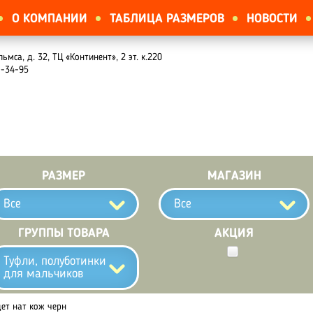
О КОМПАНИИ
ТАБЛИЦА РАЗМЕРОВ
НОВОСТИ
льмса, д. 32, ТЦ «Континент», 2 эт. к.220
1-34-95
РАЗМЕР
МАГАЗИН
Все
Все
ГРУППЫ ТОВАРА
АКЦИЯ
Туфли, полуботинки
для мальчиков
дет нат кож черн