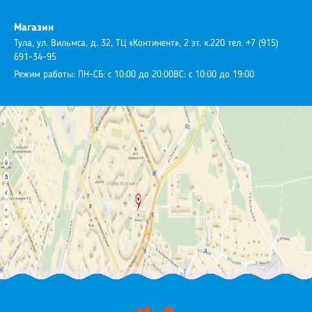
Магазин
Тула, ул. Вильмса, д. 32, ТЦ «Континент», 2 эт. к.220
тел. +7 (915)
691-34-95
Режим работы:
ПН-СБ: с 10:00 до 20:00
ВС: с 10:00 до 19:00