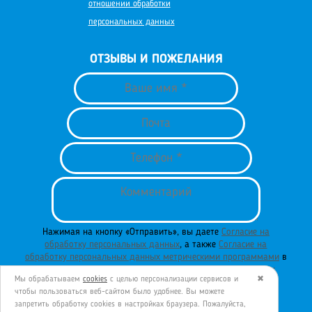
отношении обработки
персональных данных
ОТЗЫВЫ И ПОЖЕЛАНИЯ
Нажимая на кнопку «Отправить», вы даете
Согласие на
обработку персональных данных
, а также
Согласие на
обработку персональных данных метрическими программами
в
порядке и на условиях
Политики обработки персональных
Мы обрабатываем
cookies
с целью персонализации сервисов и
✖
данных
.
чтобы пользоваться веб-сайтом было удобнее. Вы можете
запретить обработку сookies в настройках браузера. Пожалуйста,