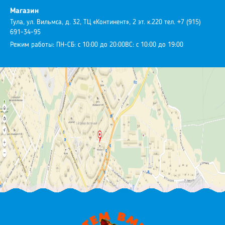
Магазин
Тула, ул. Вильмса, д. 32, ТЦ «Континент», 2 эт. к.220
тел. +7 (915)
691-34-95
Режим работы:
ПН-СБ: с 10:00 до 20:00
ВС: с 10:00 до 19:00