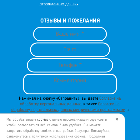
персональных данных
ОТЗЫВЫ И ПОЖЕЛАНИЯ
Нажимая на кнопку «Отправить», вы даете
Согласие на
обработку персональных данных
, а также
Согласие на
обработку персональных данных метрическими программами
в
порядке и на условиях
Политики обработки персональных
Мы обрабатываем
cookies
с целью персонализации сервисов и
✖
данных
.
чтобы пользоваться веб-сайтом было удобнее. Вы можете
запретить обработку сookies в настройках браузера. Пожалуйста,
ознакомьтесь с политикой использования cookies. Продолжая