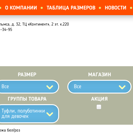
О КОМПАНИИ
ТАБЛИЦА РАЗМЕРОВ
НОВОСТИ
льмса, д. 32, ТЦ «Континент», 2 эт. к.220
1-34-95
РАЗМЕР
МАГАЗИН
Все
Все
ГРУППЫ ТОВАРА
АКЦИЯ
Туфли, полуботинки
для девочек
ожа бел/роз