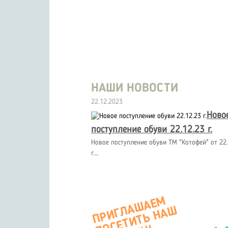
НАШИ НОВОСТИ
22.12.2023
Ново
поступление обуви 22.12.23 г.
Новое поступление обуви ТМ "Котофей" от 22.
г.…
П
Р
И
Г
А
Ш
А
Е
М
О
С
Е
Т
И
Т
Ь
Н
А
М
А
Г
А
З
И
Л
Ш