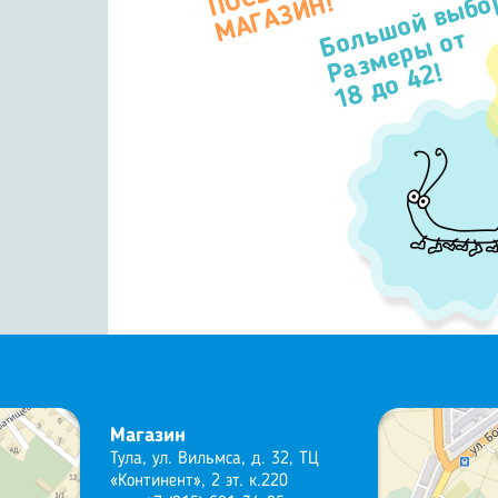
Большой выбо
П
Н!
Размеры от
18 до 42!
Магазин
Тула, ул. Вильмса, д. 32, ТЦ
«Континент», 2 эт. к.220