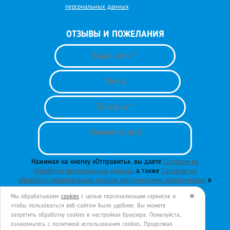
персональных данных
ОТЗЫВЫ И ПОЖЕЛАНИЯ
Нажимая на кнопку «Отправить», вы даете
Согласие на
обработку персональных данных
, а также
Согласие на
обработку персональных данных метрическими программами
в
порядке и на условиях
Политики обработки персональных
Мы обрабатываем
cookies
с целью персонализации сервисов и
✖
данных
.
чтобы пользоваться веб-сайтом было удобнее. Вы можете
запретить обработку сookies в настройках браузера. Пожалуйста,
ознакомьтесь с политикой использования cookies. Продолжая