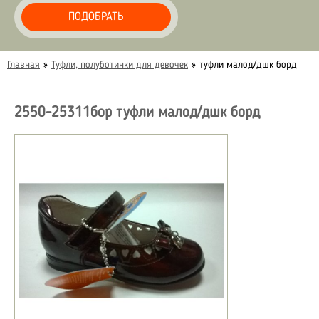
ПОДОБРАТЬ
Главная
»
Туфли, полуботинки для девочек
»
туфли малод/дшк борд
2550-25311бор туфли малод/дшк борд