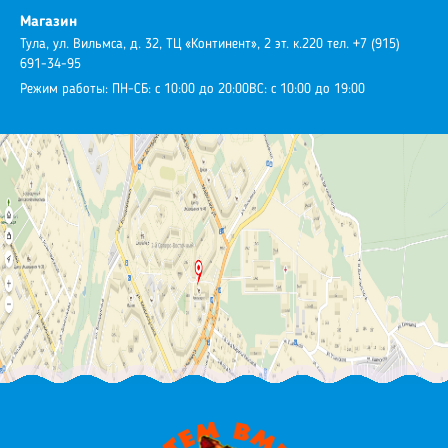
Магазин
Тула, ул. Вильмса, д. 32, ТЦ «Континент», 2 эт. к.220
тел. +7 (915)
691-34-95
Режим работы:
ПН-СБ: с 10:00 до 20:00
ВС: с 10:00 до 19:00