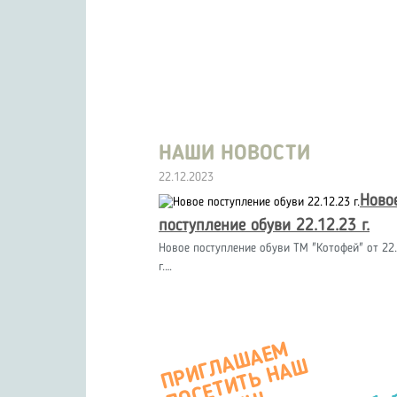
НАШИ НОВОСТИ
22.12.2023
Ново
поступление обуви 22.12.23 г.
Новое поступление обуви ТМ "Котофей" от 22.
г.…
П
Р
И
Г
А
Ш
А
Е
М
О
С
Е
Т
И
Т
Ь
Н
А
М
А
Г
А
З
И
Л
Ш