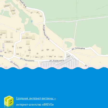
Создание интернет-витрины —
интернет-агентство «BREVIS»