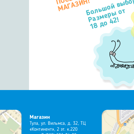
Большой выбо
П
Н!
Размеры от
18 до 42!
Магазин
Тула, ул. Вильмса, д. 32, ТЦ
«Континент», 2 эт. к.220