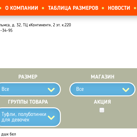
О КОМПАНИИ
ТАБЛИЦА РАЗМЕРОВ
НОВОСТИ
льмса, д. 32, ТЦ «Континент», 2 эт. к.220
1-34-95
РАЗМЕР
МАГАЗИН
Все
Все
ГРУППЫ ТОВАРА
АКЦИЯ
Туфли, полуботинки
для девочек
т дшк бел