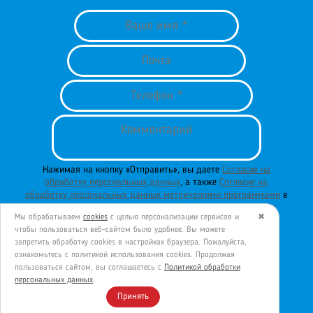
Нажимая на кнопку «Отправить», вы даете
Согласие на
обработку персональных данных
, а также
Согласие на
обработку персональных данных метрическими программами
в
порядке и на условиях
Политики обработки персональных
Мы обрабатываем
cookies
с целью персонализации сервисов и
✖
данных
.
чтобы пользоваться веб-сайтом было удобнее. Вы можете
запретить обработку сookies в настройках браузера. Пожалуйста,
ознакомьтесь с политикой использования cookies. Продолжая
пользоваться сайтом, вы соглашаетесь с
Политикой обработки
ОТПРАВИТЬ
персональных данных
.
Принять