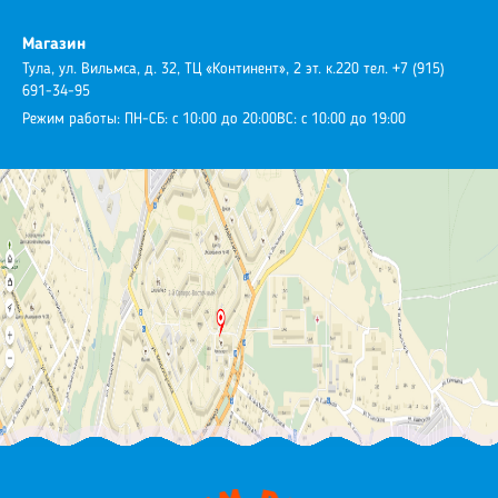
Магазин
Тула, ул. Вильмса, д. 32, ТЦ «Континент», 2 эт. к.220
тел. +7 (915)
691-34-95
Режим работы:
ПН-СБ: с 10:00 до 20:00
ВС: с 10:00 до 19:00