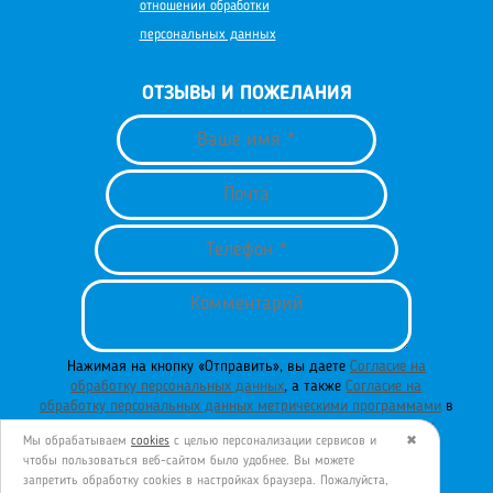
отношении обработки
персональных данных
ОТЗЫВЫ И ПОЖЕЛАНИЯ
Нажимая на кнопку «Отправить», вы даете
Согласие на
обработку персональных данных
, а также
Согласие на
обработку персональных данных метрическими программами
в
порядке и на условиях
Политики обработки персональных
Мы обрабатываем
cookies
с целью персонализации сервисов и
✖
данных
.
чтобы пользоваться веб-сайтом было удобнее. Вы можете
запретить обработку сookies в настройках браузера. Пожалуйста,