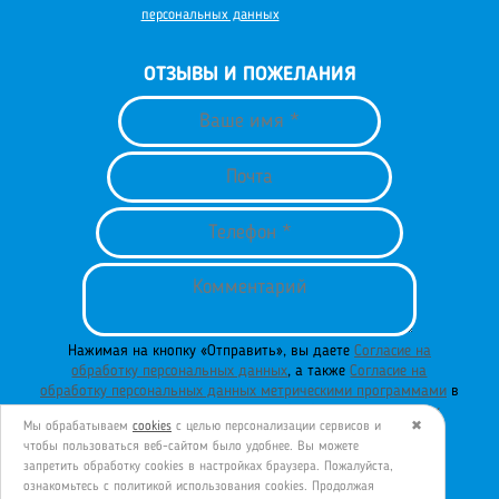
персональных данных
ОТЗЫВЫ И ПОЖЕЛАНИЯ
Нажимая на кнопку «Отправить», вы даете
Согласие на
обработку персональных данных
, а также
Согласие на
обработку персональных данных метрическими программами
в
порядке и на условиях
Политики обработки персональных
Мы обрабатываем
cookies
с целью персонализации сервисов и
✖
данных
.
чтобы пользоваться веб-сайтом было удобнее. Вы можете
запретить обработку сookies в настройках браузера. Пожалуйста,
ознакомьтесь с политикой использования cookies. Продолжая