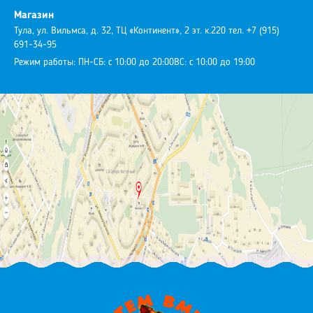
Магазин
Тула, ул. Вильмса, д. 32, ТЦ «Континент», 2 эт. к.220
тел. +7 (915)
691-34-95
Режим работы:
ПН-СБ: с 10:00 до 20:00
ВС: с 10:00 до 19:00