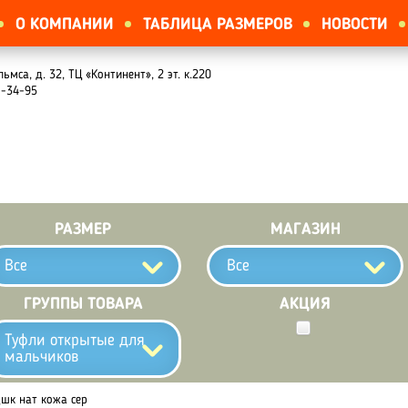
О КОМПАНИИ
ТАБЛИЦА РАЗМЕРОВ
НОВОСТИ
льмса, д. 32, ТЦ «Континент», 2 эт. к.220
1-34-95
РАЗМЕР
МАГАЗИН
Все
Все
ГРУППЫ ТОВАРА
АКЦИЯ
Туфли открытые для
мальчиков
дшк нат кожа сер