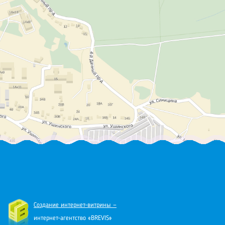
Создание интернет-витрины —
интернет-агентство «BREVIS»