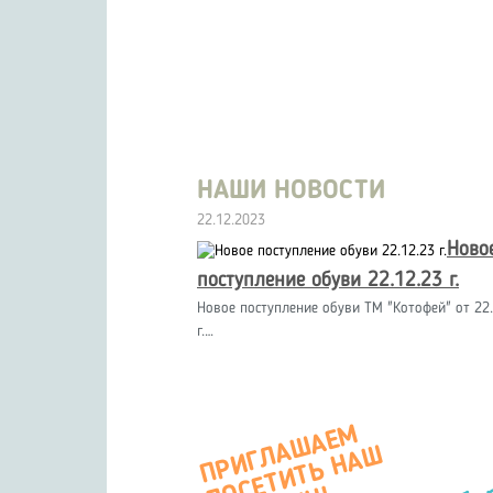
НАШИ НОВОСТИ
22.12.2023
Ново
поступление обуви 22.12.23 г.
Новое поступление обуви ТМ "Котофей" от 22.
г.…
П
Р
И
Г
А
Ш
А
Е
М
О
С
Е
Т
И
Т
Ь
Н
А
М
А
Г
А
З
И
Л
Ш