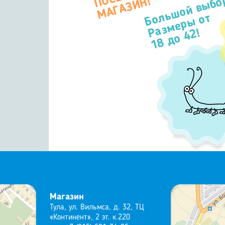
Большой выбо
П
Н!
Размеры от
18 до 42!
Магазин
Тула, ул. Вильмса, д. 32, ТЦ
«Континент», 2 эт. к.220