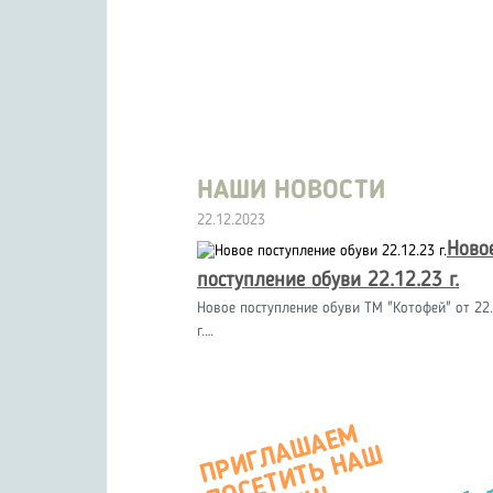
НАШИ НОВОСТИ
22.12.2023
Ново
поступление обуви 22.12.23 г.
Новое поступление обуви ТМ "Котофей" от 22.
г.…
П
Р
И
Г
А
Ш
А
Е
М
О
С
Е
Т
И
Т
Ь
Н
А
М
А
Г
А
З
И
Л
Ш