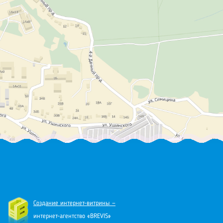
Создание интернет-витрины —
интернет-агентство «BREVIS»