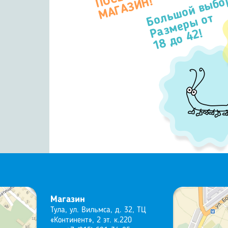
Большой выбо
П
Н!
Размеры от
18 до 42!
Магазин
Тула, ул. Вильмса, д. 32, ТЦ
«Континент», 2 эт. к.220