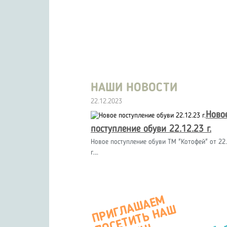
НАШИ НОВОСТИ
22.12.2023
Ново
поступление обуви 22.12.23 г.
Новое поступление обуви ТМ "Котофей" от 22.
г.…
П
Р
И
Г
А
Ш
А
Е
М
О
С
Е
Т
И
Т
Ь
Н
А
М
А
Г
А
З
И
Л
Ш