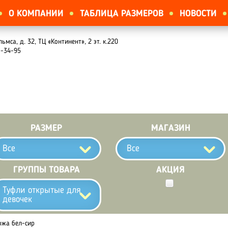
О КОМПАНИИ
ТАБЛИЦА РАЗМЕРОВ
НОВОСТИ
льмса, д. 32, ТЦ «Континент», 2 эт. к.220
1-34-95
РАЗМЕР
МАГАЗИН
Все
Все
ГРУППЫ ТОВАРА
АКЦИЯ
Туфли открытые для
девочек
ожа бел-сир