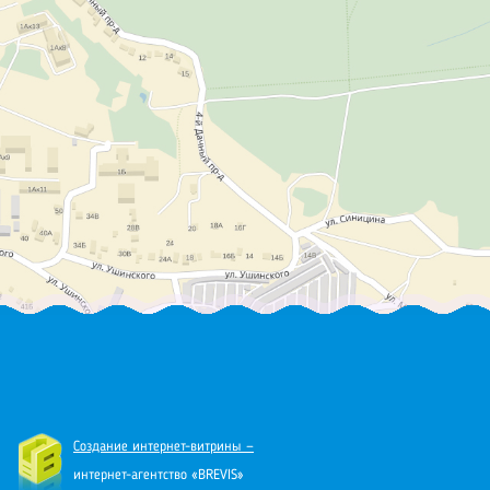
Создание интернет-витрины —
интернет-агентство «BREVIS»