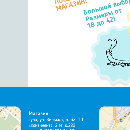
Большой выбо
П
Н!
Размеры от
18 до 42!
Магазин
Тула, ул. Вильмса, д. 32, ТЦ
«Континент», 2 эт. к.220