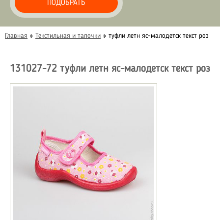
ПОДОБРАТЬ
Главная
»
Текстильная и тапочки
»
туфли летн яс-малодетск текст роз
131027-72 туфли летн яс-малодетск текст роз