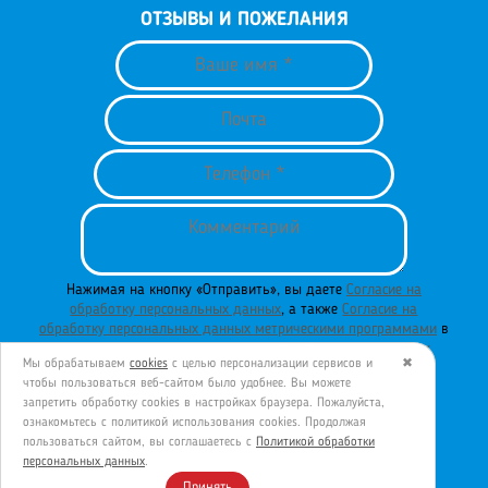
ОТЗЫВЫ И ПОЖЕЛАНИЯ
Нажимая на кнопку «Отправить», вы даете
Согласие на
обработку персональных данных
, а также
Согласие на
обработку персональных данных метрическими программами
в
порядке и на условиях
Политики обработки персональных
Мы обрабатываем
cookies
с целью персонализации сервисов и
✖
данных
.
чтобы пользоваться веб-сайтом было удобнее. Вы можете
запретить обработку сookies в настройках браузера. Пожалуйста,
ознакомьтесь с политикой использования cookies. Продолжая
пользоваться сайтом, вы соглашаетесь с
Политикой обработки
ОТПРАВИТЬ
персональных данных
.
Принять