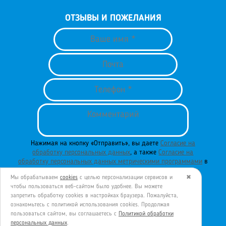
ОТЗЫВЫ И ПОЖЕЛАНИЯ
Нажимая на кнопку «Отправить», вы даете
Согласие на
обработку персональных данных
, а также
Согласие на
обработку персональных данных метрическими программами
в
порядке и на условиях
Политики обработки персональных
Мы обрабатываем
cookies
с целью персонализации сервисов и
✖
данных
.
чтобы пользоваться веб-сайтом было удобнее. Вы можете
запретить обработку сookies в настройках браузера. Пожалуйста,
ознакомьтесь с политикой использования cookies. Продолжая
пользоваться сайтом, вы соглашаетесь с
Политикой обработки
ОТПРАВИТЬ
персональных данных
.