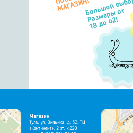
Большой выбо
П
Н!
Размеры от
18 до 42!
Магазин
Тула, ул. Вильмса, д. 32, ТЦ
«Континент», 2 эт. к.220