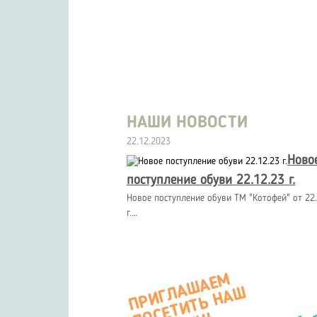
НАШИ НОВОСТИ
22.12.2023
Ново
поступление обуви 22.12.23 г.
Новое поступление обуви ТМ "Котофей" от 22.
г.…
П
Р
И
Г
А
Ш
А
Е
М
О
С
Е
Т
И
Т
Ь
Н
А
М
А
Г
А
З
И
Л
Ш