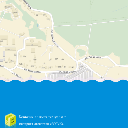
Создание интернет-витрины —
интернет-агентство «BREVIS»