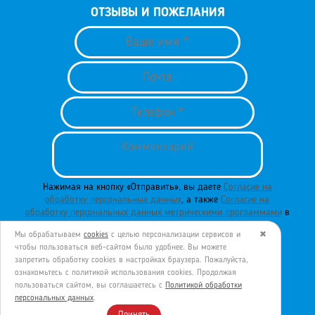
ОТЗЫВЫ И ПОЖЕЛАНИЯ
Нажимая на кнопку «Отправить», вы даете
Согласие на
обработку персональных данных
, а также
Согласие на
обработку персональных данных метрическими программами
в
порядке и на условиях
Политики обработки персональных
Мы обрабатываем
cookies
с целью персонализации сервисов и
✖
данных
.
чтобы пользоваться веб-сайтом было удобнее. Вы можете
запретить обработку сookies в настройках браузера. Пожалуйста,
ознакомьтесь с политикой использования cookies. Продолжая
пользоваться сайтом, вы соглашаетесь с
Политикой обработки
ОТПРАВИТЬ
персональных данных
.
Принять