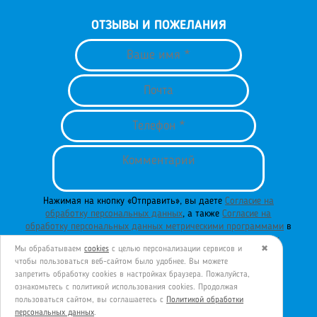
ОТЗЫВЫ И ПОЖЕЛАНИЯ
Нажимая на кнопку «Отправить», вы даете
Согласие на
обработку персональных данных
, а также
Согласие на
обработку персональных данных метрическими программами
в
порядке и на условиях
Политики обработки персональных
Мы обрабатываем
cookies
с целью персонализации сервисов и
✖
данных
.
чтобы пользоваться веб-сайтом было удобнее. Вы можете
запретить обработку сookies в настройках браузера. Пожалуйста,
ознакомьтесь с политикой использования cookies. Продолжая
пользоваться сайтом, вы соглашаетесь с
Политикой обработки
ОТПРАВИТЬ
персональных данных
.