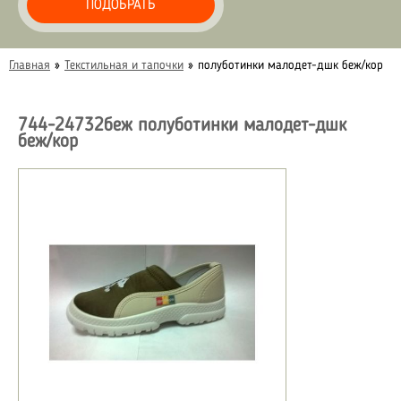
ПОДОБРАТЬ
Главная
»
Текстильная и тапочки
»
полуботинки малодет-дшк беж/кор
744-24732беж полуботинки малодет-дшк
беж/кор