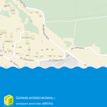
Создание интернет-витрины —
интернет-агентство «BREVIS»