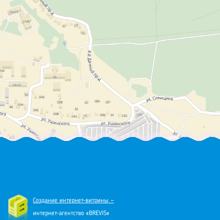
Создание интернет-витрины —
интернет-агентство «BREVIS»