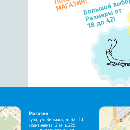
Большой выбо
П
Н!
Размеры от
18 до 42!
Магазин
Тула, ул. Вильмса, д. 32, ТЦ
«Континент», 2 эт. к.220