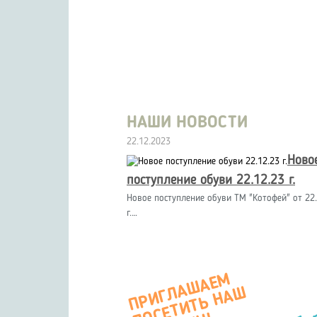
НАШИ НОВОСТИ
22.12.2023
Ново
поступление обуви 22.12.23 г.
Новое поступление обуви ТМ "Котофей" от 22.
г.…
П
Р
И
Г
А
Ш
А
Е
М
О
С
Е
Т
И
Т
Ь
Н
А
М
А
Г
А
З
И
Л
Ш