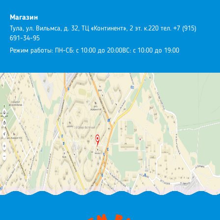
Магазин
Тула, ул. Вильмса, д. 32, ТЦ «Континент», 2 эт. к.220
тел. +7 (915)
691-34-95
Режим работы:
ПН-СБ: с 10:00 до 20:00
ВС: с 10:00 до 19:00