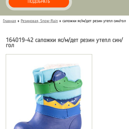
ПОДОБРАТЬ
Главная
»
Резиновая, Snow-Rain
»
сапожки яс/м/дет резин утепл син/гол
164019-42 сапожки яс/м/дет резин утепл син/
гол