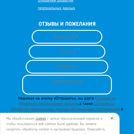
отношении обработки
персональных данных
ОТЗЫВЫ И ПОЖЕЛАНИЯ
Нажимая на кнопку «Отправить», вы даете
Согласие на
обработку персональных данных
, а также
Согласие на
обработку персональных данных метрическими программами
в
порядке и на условиях
Политики обработки персональных
Мы обрабатываем
cookies
с целью персонализации сервисов и
✖
данных
.
чтобы пользоваться веб-сайтом было удобнее. Вы можете
запретить обработку сookies в настройках браузера. Пожалуйста,