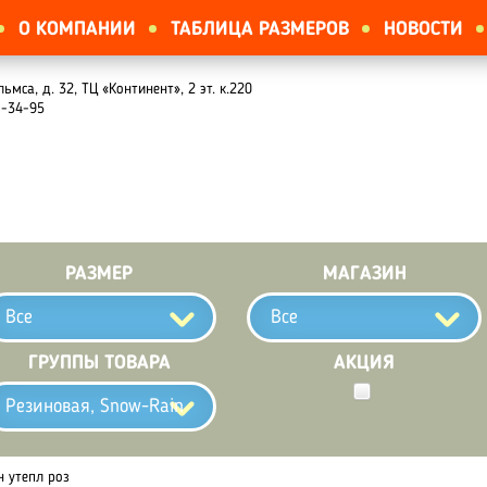
О КОМПАНИИ
ТАБЛИЦА РАЗМЕРОВ
НОВОСТИ
льмса, д. 32, ТЦ «Континент», 2 эт. к.220
1-34-95
РАЗМЕР
МАГАЗИН
Все
Все
ГРУППЫ ТОВАРА
АКЦИЯ
Резиновая, Snow-Rain
н утепл роз