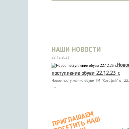
НАШИ НОВОСТИ
22.12.2023
Ново
поступление обуви 22.12.23 г.
Новое поступление обуви ТМ "Котофей" от 22.
г.…
П
Р
И
Г
А
Ш
А
Е
М
О
С
Е
Т
И
Т
Ь
Н
А
М
А
Г
А
З
И
Л
Ш