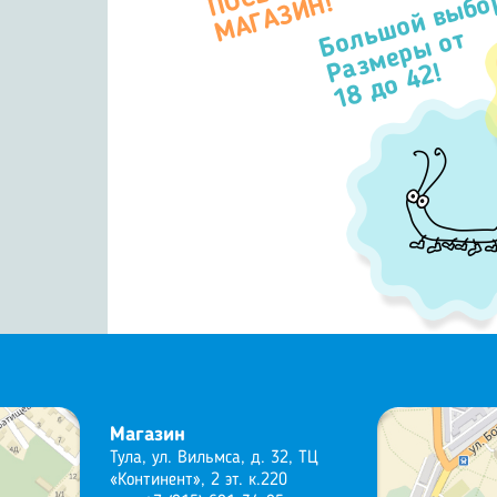
Большой выбо
П
Н!
Размеры от
18 до 42!
Магазин
Тула, ул. Вильмса, д. 32, ТЦ
«Континент», 2 эт. к.220