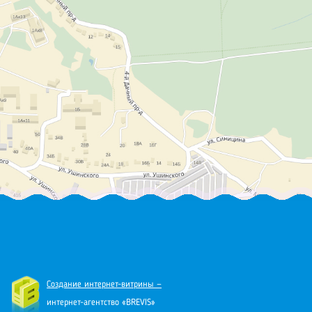
Создание интернет-витрины —
интернет-агентство «BREVIS»