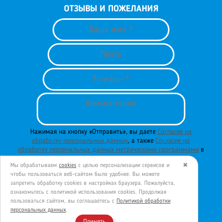
ОТЗЫВЫ И ПОЖЕЛАНИЯ
Нажимая на кнопку «Отправить», вы даете
Согласие на
обработку персональных данных
, а также
Согласие на
обработку персональных данных метрическими программами
в
порядке и на условиях
Политики обработки персональных
Мы обрабатываем
cookies
с целью персонализации сервисов и
✖
данных
.
чтобы пользоваться веб-сайтом было удобнее. Вы можете
запретить обработку сookies в настройках браузера. Пожалуйста,
ознакомьтесь с политикой использования cookies. Продолжая
пользоваться сайтом, вы соглашаетесь с
Политикой обработки
ОТПРАВИТЬ
персональных данных
.
Принять