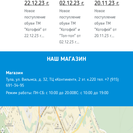
22.12.23 г.
02.12.23 г.
20.11.23 г.
Новое
Новое
Новое
поступление
поступление
поступление
обуви ТМ
обуви ТМ
обуви ТМ
"Котофей" от
"Котофей" и
"Котофей" от
22.12.23 г.…
"Топ-топ" от
20.11.23 г.…
02.12.23 г.…
НАШ МАГАЗИН
Магазин
Тула, ул. Вильмса, д. 32, ТЦ «Континент», 2 эт. к.220
тел. +7 (915)
691-34-95
Режим работы:
ПН-СБ: с 10:00 до 20:00
ВС: с 10:00 до 19:00