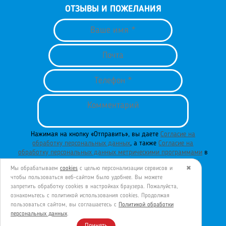
ОТЗЫВЫ И ПОЖЕЛАНИЯ
Нажимая на кнопку «Отправить», вы даете
Согласие на
обработку персональных данных
, а также
Согласие на
обработку персональных данных метрическими программами
в
порядке и на условиях
Политики обработки персональных
Мы обрабатываем
cookies
с целью персонализации сервисов и
✖
данных
.
чтобы пользоваться веб-сайтом было удобнее. Вы можете
запретить обработку сookies в настройках браузера. Пожалуйста,
ознакомьтесь с политикой использования cookies. Продолжая
пользоваться сайтом, вы соглашаетесь с
Политикой обработки
ОТПРАВИТЬ
персональных данных
.
Принять