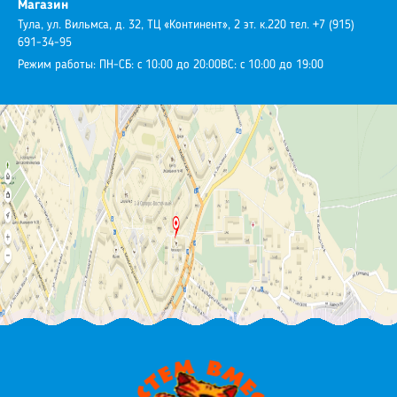
Магазин
Тула, ул. Вильмса, д. 32, ТЦ «Континент», 2 эт. к.220
тел. +7 (915)
691-34-95
Режим работы:
ПН-СБ: с 10:00 до 20:00
ВС: с 10:00 до 19:00