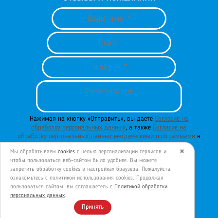
Нажимая на кнопку «Отправить», вы даете
Согласие на
обработку персональных данных
, а также
Согласие на
обработку персональных данных метрическими программами
в
порядке и на условиях
Политики обработки персональных
Мы обрабатываем
cookies
с целью персонализации сервисов и
✖
данных
.
чтобы пользоваться веб-сайтом было удобнее. Вы можете
запретить обработку сookies в настройках браузера. Пожалуйста,
ознакомьтесь с политикой использования cookies. Продолжая
пользоваться сайтом, вы соглашаетесь с
Политикой обработки
ОТПРАВИТЬ
персональных данных
.
Принять