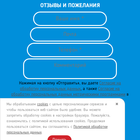
ОТЗЫВЫ И ПОЖЕЛАНИЯ
Нажимая на кнопку «Отправить», вы даете
Согласие на
обработку персональных данных
, а также
Согласие на
обработку персональных данных метрическими программами
в
порядке и на условиях
Политики обработки персональных
Мы обрабатываем
cookies
с целью персонализации сервисов и
✖
данных
.
чтобы пользоваться веб-сайтом было удобнее. Вы можете
запретить обработку сookies в настройках браузера. Пожалуйста,
ознакомьтесь с политикой использования cookies. Продолжая
пользоваться сайтом, вы соглашаетесь с
Политикой обработки
ОТПРАВИТЬ
персональных данных
.
Принять