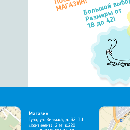
Большой выбо
П
Н!
Размеры от
18 до 42!
Магазин
Тула, ул. Вильмса, д. 32, ТЦ
«Континент», 2 эт. к.220