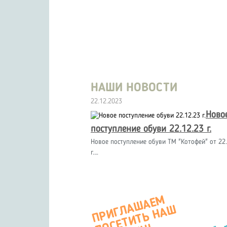
НАШИ НОВОСТИ
22.12.2023
Ново
поступление обуви 22.12.23 г.
Новое поступление обуви ТМ "Котофей" от 22.
г.…
П
Р
И
Г
А
Ш
А
Е
М
О
С
Е
Т
И
Т
Ь
Н
А
М
А
Г
А
З
И
Л
Ш