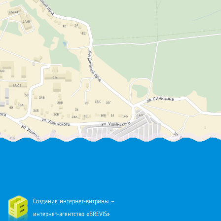
Создание интернет-витрины —
интернет-агентство «BREVIS»