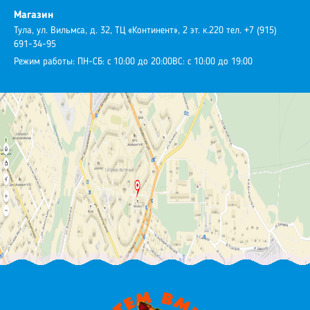
Магазин
Тула, ул. Вильмса, д. 32, ТЦ «Континент», 2 эт. к.220
тел. +7 (915)
691-34-95
Режим работы:
ПН-СБ: с 10:00 до 20:00
ВС: с 10:00 до 19:00