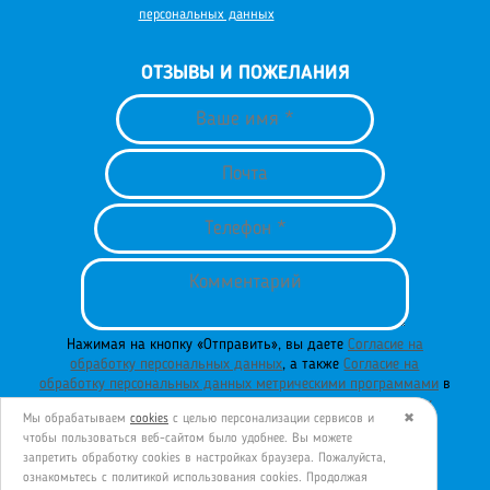
персональных данных
ОТЗЫВЫ И ПОЖЕЛАНИЯ
Нажимая на кнопку «Отправить», вы даете
Согласие на
обработку персональных данных
, а также
Согласие на
обработку персональных данных метрическими программами
в
порядке и на условиях
Политики обработки персональных
Мы обрабатываем
cookies
с целью персонализации сервисов и
✖
данных
.
чтобы пользоваться веб-сайтом было удобнее. Вы можете
запретить обработку сookies в настройках браузера. Пожалуйста,
ознакомьтесь с политикой использования cookies. Продолжая