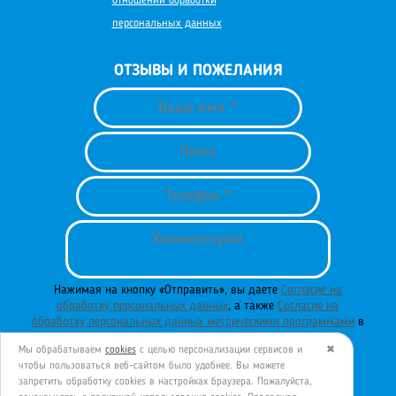
отношении обработки
персональных данных
ОТЗЫВЫ И ПОЖЕЛАНИЯ
Нажимая на кнопку «Отправить», вы даете
Согласие на
обработку персональных данных
, а также
Согласие на
обработку персональных данных метрическими программами
в
порядке и на условиях
Политики обработки персональных
Мы обрабатываем
cookies
с целью персонализации сервисов и
✖
данных
.
чтобы пользоваться веб-сайтом было удобнее. Вы можете
запретить обработку сookies в настройках браузера. Пожалуйста,