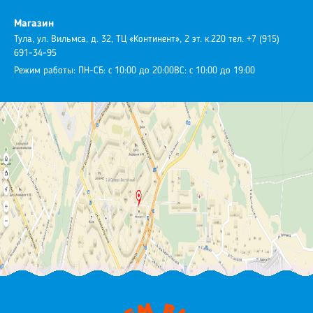
Магазин
Тула, ул. Вильмса, д. 32, ТЦ «Континент», 2 эт. к.220
тел. +7 (915)
691-34-95
Режим работы:
ПН-СБ: с 10:00 до 20:00
ВС: с 10:00 до 19:00