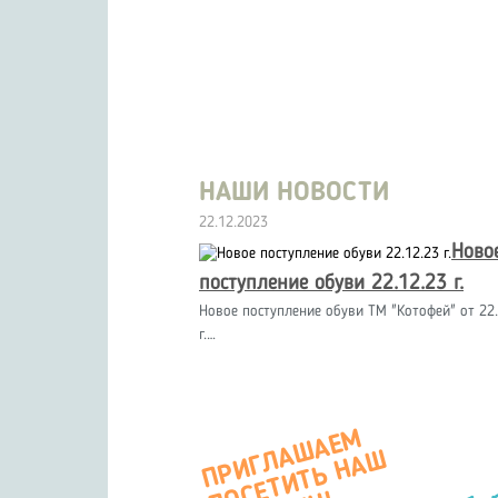
НАШИ НОВОСТИ
22.12.2023
Ново
поступление обуви 22.12.23 г.
Новое поступление обуви ТМ "Котофей" от 22.
г.…
П
Р
И
Г
А
Ш
А
Е
М
О
С
Е
Т
И
Т
Ь
Н
А
М
А
Г
А
З
И
Л
Ш