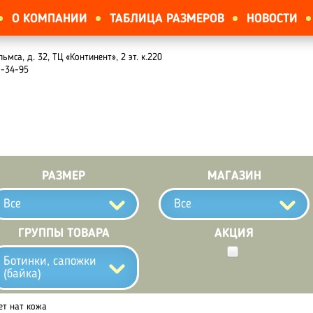
О КОМПАНИИ
ТАБЛИЦА РАЗМЕРОВ
НОВОСТИ
льмса, д. 32, ТЦ «Континент», 2 эт. к.220
1-34-95
РАЗМЕР
МАГАЗИН
Все
Все
ГРУППЫ ТОВАРА
АКЦИЯ
Ботинки, сапожки
(байка)
ет нат кожа