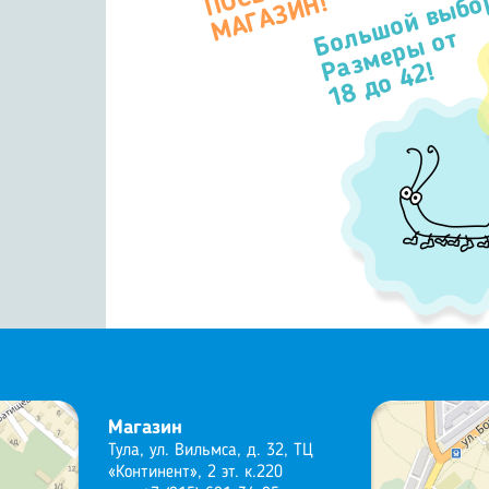
Большой выбо
П
Н!
Размеры от
18 до 42!
Магазин
Тула, ул. Вильмса, д. 32, ТЦ
«Континент», 2 эт. к.220