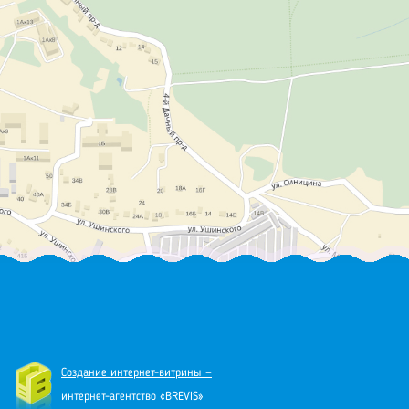
Создание интернет-витрины —
интернет-агентство «BREVIS»