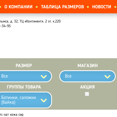
О КОМПАНИИ
ТАБЛИЦА РАЗМЕРОВ
НОВОСТИ
льмса, д. 32, ТЦ «Континент», 2 эт. к.220
1-34-95
РАЗМЕР
МАГАЗИН
Все
Все
ГРУППЫ ТОВАРА
АКЦИЯ
Ботинки, сапожки
(байка)
тс нат кожа сир