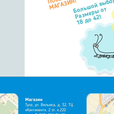
Большой выбо
П
Н!
Размеры от
18 до 42!
Магазин
Тула, ул. Вильмса, д. 32, ТЦ
«Континент», 2 эт. к.220