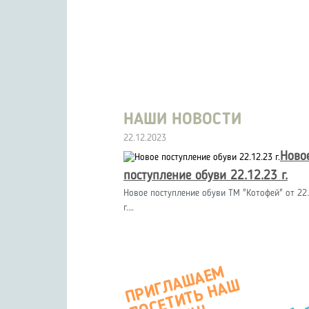
НАШИ НОВОСТИ
22.12.2023
Ново
поступление обуви 22.12.23 г.
Новое поступление обуви ТМ "Котофей" от 22.
г.…
П
Р
И
Г
А
Ш
А
Е
М
О
С
Е
Т
И
Т
Ь
Н
А
М
А
Г
А
З
И
Л
Ш