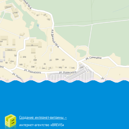
Создание интернет-витрины —
интернет-агентство «BREVIS»