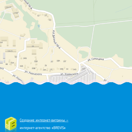
Создание интернет-витрины —
интернет-агентство «BREVIS»