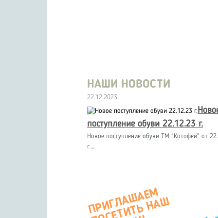
НАШИ НОВОСТИ
22.12.2023
Ново
поступление обуви 22.12.23 г.
Новое поступление обуви ТМ "Котофей" от 22.
г.…
П
Р
И
Г
А
Ш
А
Е
М
О
С
Е
Т
И
Т
Ь
Н
А
М
А
Г
А
З
И
Л
Ш