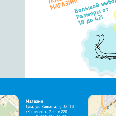
Большой выбо
П
Н!
Размеры от
18 до 42!
Магазин
Тула, ул. Вильмса, д. 32, ТЦ
«Континент», 2 эт. к.220