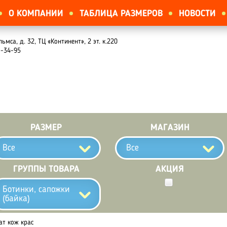
О КОМПАНИИ
ТАБЛИЦА РАЗМЕРОВ
НОВОСТИ
льмса, д. 32, ТЦ «Континент», 2 эт. к.220
1-34-95
РАЗМЕР
МАГАЗИН
Все
Все
ГРУППЫ ТОВАРА
АКЦИЯ
Ботинки, сапожки
(байка)
ат кож крас