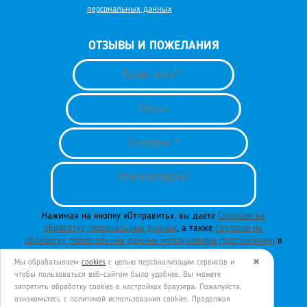
персональных данных
ОТЗЫВЫ И ПОЖЕЛАНИЯ
Нажимая на кнопку «Отправить», вы даете
Согласие на
обработку персональных данных
, а также
Согласие на
обработку персональных данных метрическими программами
в
порядке и на условиях
Политики обработки персональных
Мы обрабатываем
cookies
с целью персонализации сервисов и
✖
данных
.
чтобы пользоваться веб-сайтом было удобнее. Вы можете
запретить обработку сookies в настройках браузера. Пожалуйста,
ознакомьтесь с политикой использования cookies. Продолжая