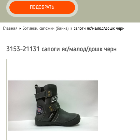
ПОДОБРАТЬ
Главная
»
Ботинки, сапожки (байка)
»
сапоги яс/малод/дошк черн
3153-21131 сапоги яс/малод/дошк черн