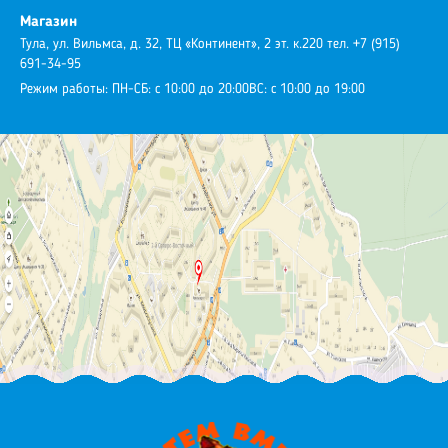
Магазин
Тула, ул. Вильмса, д. 32, ТЦ «Континент», 2 эт. к.220
тел. +7 (915)
691-34-95
Режим работы:
ПН-СБ: с 10:00 до 20:00
ВС: с 10:00 до 19:00