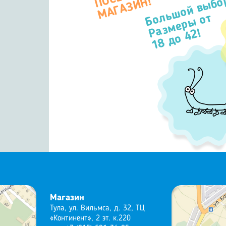
Большой выбо
П
Н!
Размеры от
18 до 42!
Магазин
Тула, ул. Вильмса, д. 32, ТЦ
«Континент», 2 эт. к.220