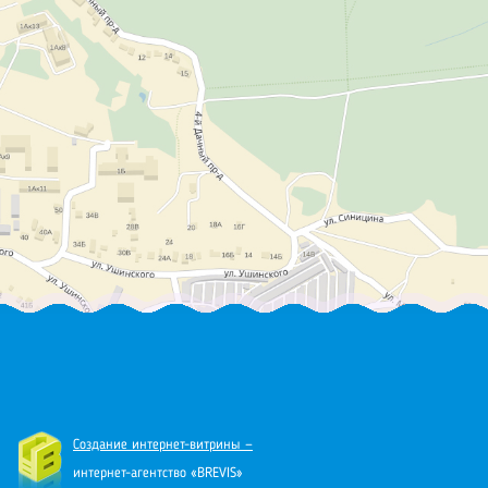
Создание интернет-витрины —
интернет-агентство «BREVIS»