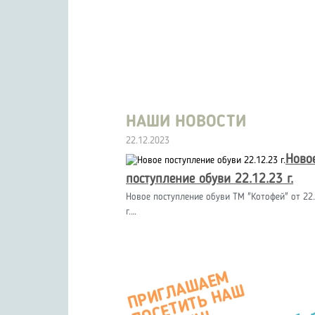
НАШИ НОВОСТИ
22.12.2023
Ново
поступление обуви 22.12.23 г.
Новое поступление обуви ТМ "Котофей" от 22.
г.…
П
Р
И
Г
А
Ш
А
Е
М
О
С
Е
Т
И
Т
Ь
Н
А
М
А
Г
А
З
И
Л
Ш