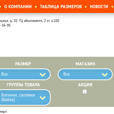
О КОМПАНИИ
ТАБЛИЦА РАЗМЕРОВ
НОВОСТИ
льмса, д. 32, ТЦ «Континент», 2 эт. к.220
1-34-95
РАЗМЕР
МАГАЗИН
Все
Все
ГРУППЫ ТОВАРА
АКЦИЯ
Ботинки, сапожки
(байка)
/перл