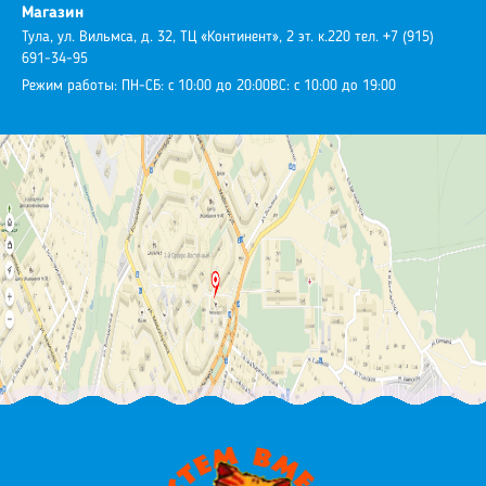
Магазин
Тула, ул. Вильмса, д. 32, ТЦ «Континент», 2 эт. к.220
тел. +7 (915)
691-34-95
Режим работы:
ПН-СБ: с 10:00 до 20:00
ВС: с 10:00 до 19:00