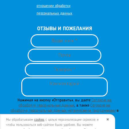
отношении обработки
персональных данных
ОТЗЫВЫ И ПОЖЕЛАНИЯ
Нажимая на кнопку «Отправить», вы даете
Согласие на
обработку персональных данных
, а также
Согласие на
обработку персональных данных метрическими программами
в
порядке и на условиях
Политики обработки персональных
Мы обрабатываем
cookies
с целью персонализации сервисов и
✖
данных
.
чтобы пользоваться веб-сайтом было удобнее. Вы можете