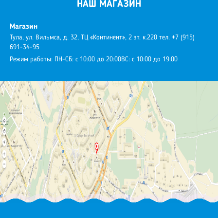
НАШ МАГАЗИН
Магазин
Тула, ул. Вильмса, д. 32, ТЦ «Континент», 2 эт. к.220
тел. +7 (915)
691-34-95
Режим работы:
ПН-СБ: с 10:00 до 20:00
ВС: с 10:00 до 19:00