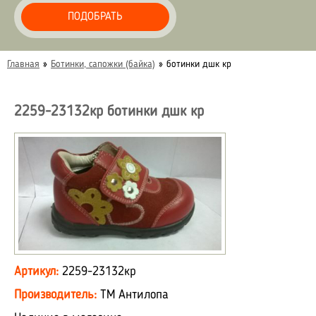
ПОДОБРАТЬ
Главная
»
Ботинки, сапожки (байка)
»
ботинки дшк кр
2259-23132кр ботинки дшк кр
Артикул:
2259-23132кр
Производитель:
ТМ Антилопа